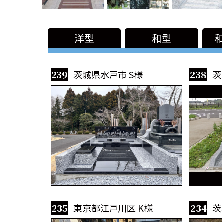
洋型
和型
239
茨城県水戸市 S様
238
茨
235
東京都江戸川区 K様
234
茨