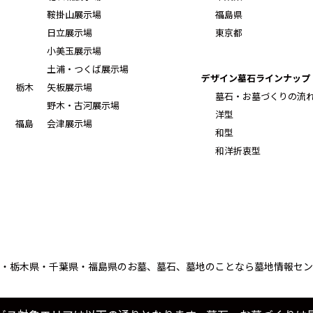
鞍掛山展示場
福島県
日立展示場
東京都
小美玉展示場
土浦・つくば展示場
デザイン墓石ラインナップ
栃木
矢板展示場
墓石・お墓づくりの流
野木・古河展示場
洋型
福島
会津展示場
和型
和洋折衷型
・栃木県・千葉県・福島県のお墓、墓石、墓地のことなら墓地情報セン