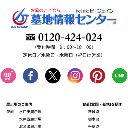
お墓のことなら
（受付時間／9：00～18：00）
定休日／水曜日・木曜日（祝日は営業）
展示場のご案内
お墓(霊園・墓地)を探す
茨城
水戸東展示場
茨城県
水戸西展示場
栃木県
北茨城展示場
千葉県