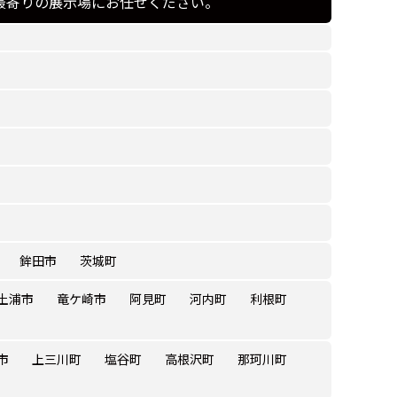
最寄りの展示場にお任せください。
鉾田市
茨城町
土浦市
竜ケ崎市
阿見町
河内町
利根町
市
上三川町
塩谷町
高根沢町
那珂川町