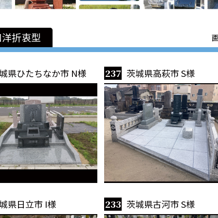
和洋折衷型
城県ひたちなか市 N様
237
茨城県高萩市 S様
城県日立市 I様
233
茨城県古河市 S様