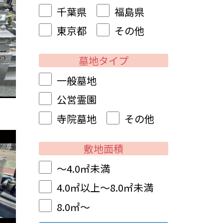
千葉県
福島県
東京都
その他
墓地タイプ
一般墓地
公営霊園
寺院墓地
その他
敷地面積
～4.0㎡未満
4.0㎡以上～8.0㎡未満
8.0㎡～