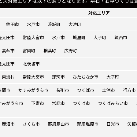
ビス対象エリアは以下の通りとなります。墓石・お墓づくりは
対応エリア
鉾田市
水戸市
茨城町
大洗町
陸太田市
常陸大宮市
水戸市
城里町
大子町
筑西市
高萩市
富岡町
楢葉町
広野町
陸太田市
北茨城市
東海村
常陸大宮市
那珂市
ひたちなか市
大子町
笠間市
かすみがうら市
桜川市
つくば市
土浦市
行方市
すみがうら市
下妻市
常総市
つくば市
つくばみらい市
鹿沼市
さくら市
那須烏山市
那須塩原市
日光市
矢板