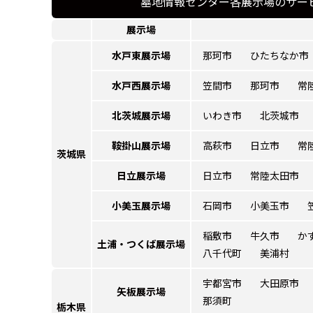
墓地情報センター各展示場のサー
展示場
水戸東展示場
那珂市
ひたちなか市
水戸西展示場
笠間市
那珂市
常
北茨城展示場
いわき市
北茨城市
鞍掛山展示場
高萩市
日立市
常
茨城県
日立展示場
日立市
常陸太田市
小美玉展示場
石岡市
小美玉市
稲敷市
牛久市
か
土浦・つくば
展示場
八千代町
美浦村
宇都宮市
大田原市
矢板展示場
那須町
栃木県