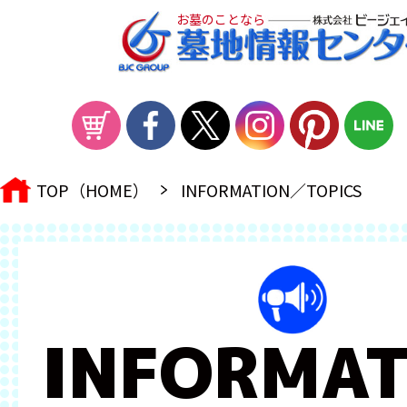
お墓のことなら
TOP（HOME）
INFORMATION／TOPICS
INFORMAT