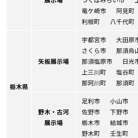
竜ケ崎市
阿見町
利根町
八千代町
宇都宮市
大田原
さくら市
那須烏
矢板展示場
那須塩原市
日光
上三川町
塩谷町
那珂川町
那須町
栃木県
足利市
小山市
野木・古河
佐野市
下野市
展示場
栃木市
結城市
野木町
壬生町