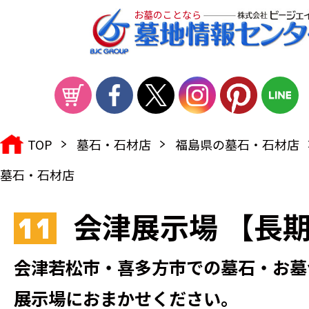
お墓のことなら
TOP
墓石・石材店
福島県の墓石・石材店
墓石・石材店
会津展示場 【長
11
会津若松市・喜多方市での墓石・お墓
展示場におまかせください。