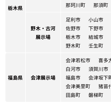
那珂川町
那須町
栃木県
足利市
小山市
野木・古河
佐野市
下野市
展示場
栃木市
結城市
野木町
壬生町
会津若松市
喜多
白河市
須賀川市
福島県
会津展示場
福島市
会津坂下
会津美里町
猪苗
田島町
磐梯町