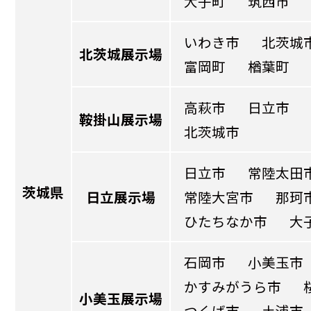
大子町
筑西市
いわき市
北茨城
北茨城展示場
富岡町
楢葉町
高萩市
日立市
鞍掛山展示場
北茨城市
日立市
常陸太田
茨城県
日立展示場
常陸大宮市
那珂
ひたちなか市
大
石岡市
小美玉市
かすみがうら市
小美玉展示場
つくば市
土浦市