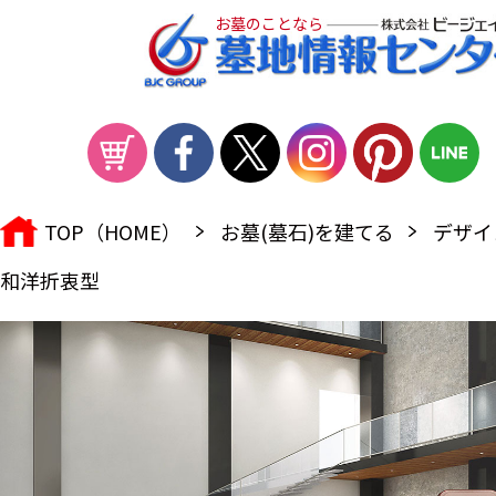
お墓のことなら
TOP（HOME）
お墓(墓石)を建てる
デザイ
和洋折衷型