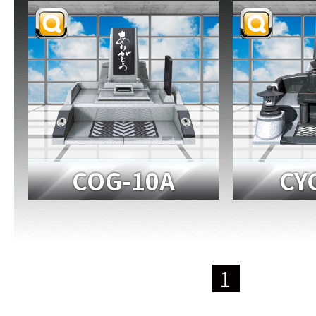
COG-10A
CY
1