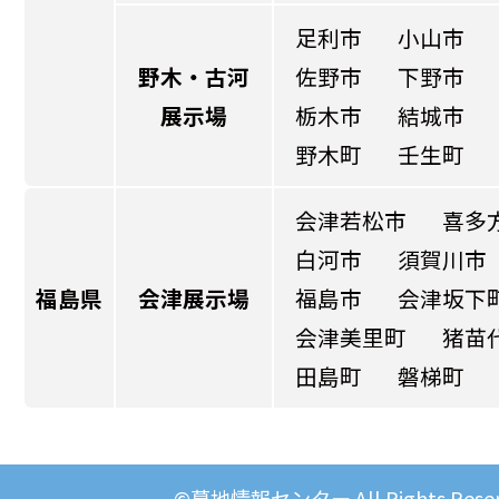
足利市
小山市
野木・古河
佐野市
下野市
展示場
栃木市
結城市
野木町
壬生町
会津若松市
喜多
白河市
須賀川市
福島県
会津展示場
福島市
会津坂下
会津美里町
猪苗
田島町
磐梯町
©墓地情報センター All Rights Reser