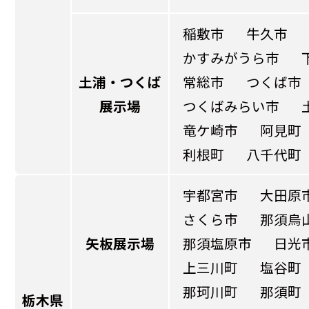
稲敷市
牛久市
かすみがうら市
土浦・つくば
常総市
つくば市
展示場
つくばみらい市
竜ケ崎市
阿見町
利根町
八千代町
宇都宮市
大田原
さくら市
那須烏
矢板展示場
那須塩原市
日光
上三川町
塩谷町
那珂川町
那須町
栃木県