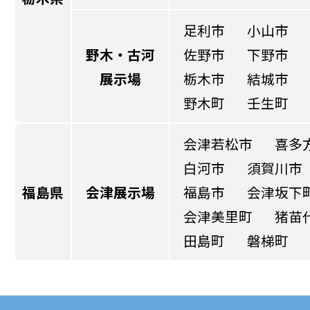
足利市
小山市
野木・古河
佐野市
下野市
展示場
栃木市
結城市
野木町
壬生町
会津若松市
喜多
白河市
須賀川市
福島県
会津展示場
福島市
会津坂下
会津美里町
猪苗
田島町
磐梯町