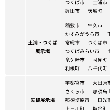
つくば市
土浦市
鉾田市
茨城町
稲敷市
牛久市
かすみがうら市
土浦・つくば
常総市
つくば市
展示場
つくばみらい市
竜ケ崎市
阿見町
利根町
八千代町
宇都宮市
大田原
さくら市
那須烏
矢板展示場
那須塩原市
日光
上三川町
塩谷町