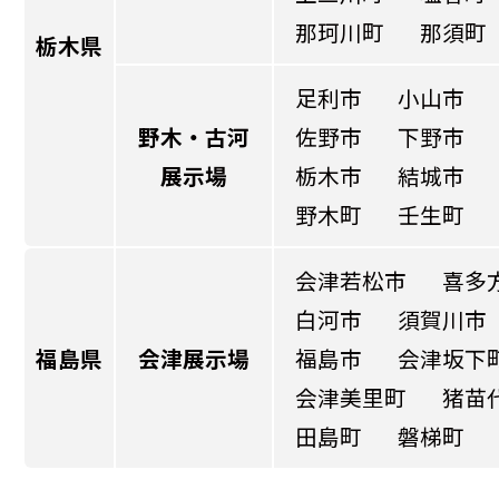
那珂川町
那須町
栃木県
足利市
小山市
野木・古河
佐野市
下野市
展示場
栃木市
結城市
野木町
壬生町
会津若松市
喜多
白河市
須賀川市
福島県
会津展示場
福島市
会津坂下
会津美里町
猪苗
田島町
磐梯町