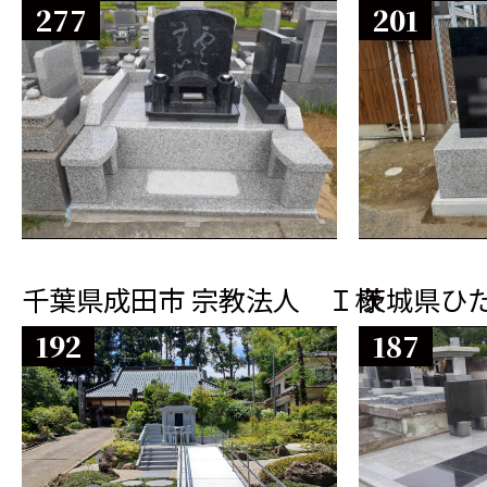
277
201
千葉県成田市 宗教法人 Ｉ様
茨城県ひた
192
187