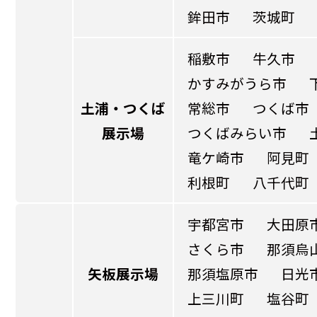
鉾田市
茨城町
稲敷市
牛久市
かすみがうら市
土浦・つくば
常総市
つくば市
展示場
つくばみらい市
竜ケ崎市
阿見町
利根町
八千代町
宇都宮市
大田原
さくら市
那須烏
矢板展示場
那須塩原市
日光
上三川町
塩谷町