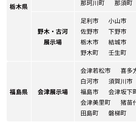
那珂川町
那須町
栃木県
足利市
小山市
野木・古河
佐野市
下野市
展示場
栃木市
結城市
野木町
壬生町
会津若松市
喜多
白河市
須賀川市
福島県
会津展示場
福島市
会津坂下
会津美里町
猪苗
田島町
磐梯町