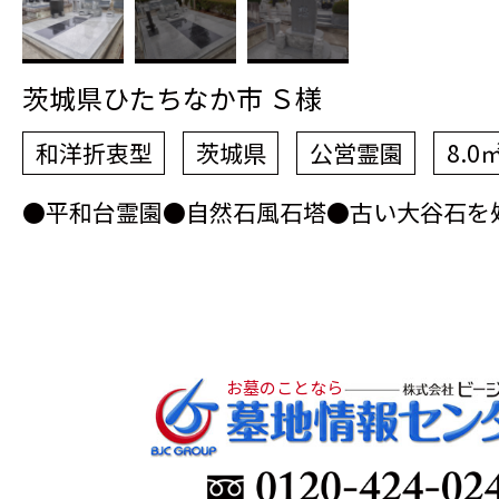
茨城県ひたちなか市 Ｓ様
和洋折衷型
茨城県
公営霊園
8.0
●平和台霊園●自然石風石塔●古い大谷石を
お墓のことなら