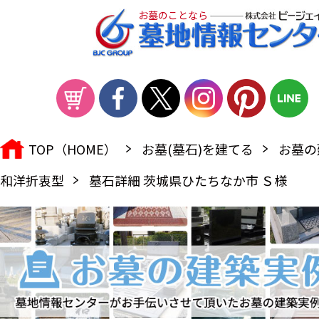
お墓のことなら
TOP（HOME）
お墓(墓石)を建てる
お墓の
和洋折衷型
墓石詳細 茨城県ひたちなか市 Ｓ様