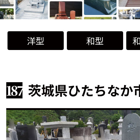
洋型
和型
茨城県ひたちなか市
187