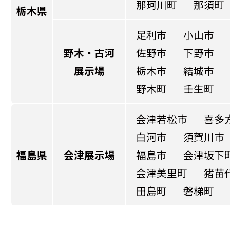
那珂川町
那須町
栃木県
足利市
小山市
野木・古河
佐野市
下野市
展示場
栃木市
結城市
野木町
壬生町
会津若松市
喜多
白河市
須賀川市
福島県
会津展示場
福島市
会津坂下
会津美里町
猪苗
田島町
磐梯町