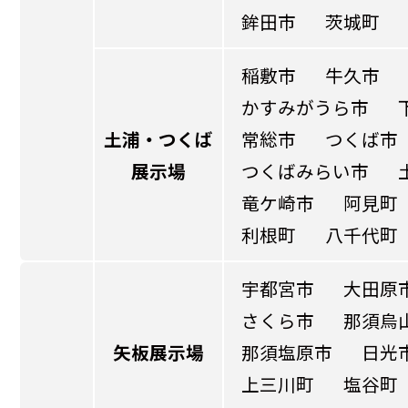
鉾田市
茨城町
稲敷市
牛久市
かすみがうら市
土浦・つくば
常総市
つくば市
展示場
つくばみらい市
竜ケ崎市
阿見町
利根町
八千代町
宇都宮市
大田原
さくら市
那須烏
矢板展示場
那須塩原市
日光
上三川町
塩谷町