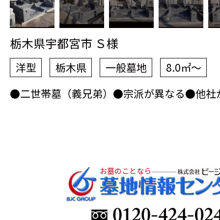
栃木県宇都宮市 Ｓ様
洋型
栃木県
一般墓地
8.0㎡～
●二世帯墓（義兄弟）●宗派が異なる●他社
お墓のことなら