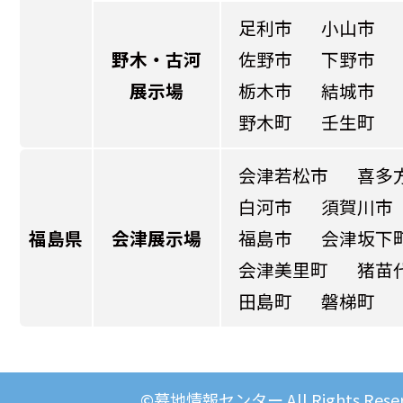
足利市
小山市
野木・古河
佐野市
下野市
展示場
栃木市
結城市
野木町
壬生町
会津若松市
喜多
白河市
須賀川市
福島県
会津展示場
福島市
会津坂下
会津美里町
猪苗
田島町
磐梯町
©墓地情報センター All Rights Reser