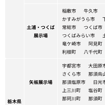
稲敷市
牛久市
かすみがうら市
土浦・つくば
常総市
つくば市
展示場
つくばみらい市
竜ケ崎市
阿見町
利根町
八千代町
宇都宮市
大田原
さくら市
那須烏
矢板展示場
那須塩原市
日光
上三川町
塩谷町
那珂川町
那須町
栃木県