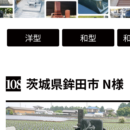
洋型
和型
茨城県鉾田市 N様
108