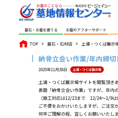
お墓のことなら
墓石・お墓を建てる
お墓のアフター
サポート
TOP
墓石・石材店
土浦・つくば展示
納骨立会い作業/年内締切
2025年11月28日
土浦・つくば展示場
土浦・つくば展示場サイトを閲覧頂き
表題「納骨立会い作業」ですが、年内の受
（施工対応は12/23まで 12/24～1
ご不便をおかけいたしますが、ご注文か
何卒ご理解の程、宜しくお願いいたし