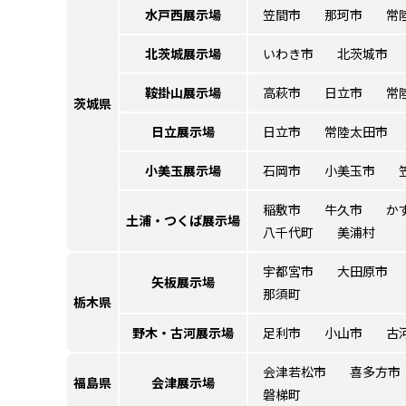
水戸西展示場
笠間市
那珂市
常
北茨城展示場
いわき市
北茨城市
鞍掛山展示場
高萩市
日立市
常
茨城県
日立展示場
日立市
常陸太田市
小美玉展示場
石岡市
小美玉市
稲敷市
牛久市
か
土浦・つくば
展示場
八千代町
美浦村
宇都宮市
大田原市
矢板展示場
那須町
栃木県
野木・古河
展示場
足利市
小山市
古
会津若松市
喜多方市
福島県
会津展示場
磐梯町