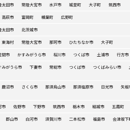
陸太田市
常陸大宮市
水戸市
城里町
大子町
筑西市
高萩市
富岡町
楢葉町
広野町
陸太田市
北茨城市
東海村
常陸大宮市
那珂市
ひたちなか市
大子町
笠間市
かすみがうら市
桜川市
つくば市
土浦市
行方市
すみがうら市
下妻市
常総市
つくば市
つくばみらい市
鹿沼市
さくら市
那須烏山市
那須塩原市
日光市
矢板
河市
佐野市
下野市
筑西市
栃木市
結城市
五霞町
郡山市
白河市
須賀川市
二本松市
福島市
会津坂下