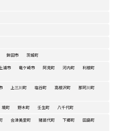
鉾田市
茨城町
土浦市
竜ケ崎市
阿見町
河内町
利根町
市
上三川町
塩谷町
高根沢町
那珂川町
境町
野木町
壬生町
八千代町
町
会津美里町
猪苗代町
下郷町
田島町