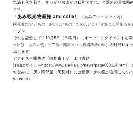
気温も落ち着き、すっかりお出かけ日和ですね。今週末の茨城県
ます。
あみ観光物産館 ami colle!
「
」（あみアウトレット内）
阿見町の“いいもの・おいしいもの・たのしいこと”が集まる新拠点を10
ープン
それを記念して「10月5日（日曜日）にオープニングイベントを
当日は「あみ大使」の二所ノ関親方
（元横綱稀勢の里）＆
阿見町キ
場します
アクセス⇒圏央道「阿見東ＩＣ」より直結
詳細はサイト⇒
https://www.amikan.jp/news/page000114.html
ちなみに二所ノ関部屋（阿見町）には横綱・大の里が在籍しています（https
ya.com/）