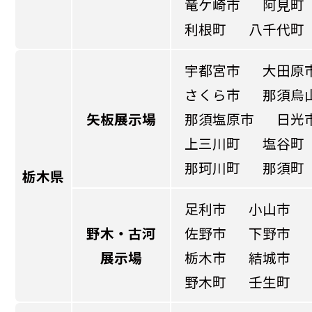
竜ケ崎市
阿見町
利根町
八千代町
宇都宮市
大田原
さくら市
那須烏
矢板展示場
那須塩原市
日光
上三川町
塩谷町
那珂川町
那須町
栃木県
足利市
小山市
野木・古河
佐野市
下野市
展示場
栃木市
結城市
野木町
壬生町