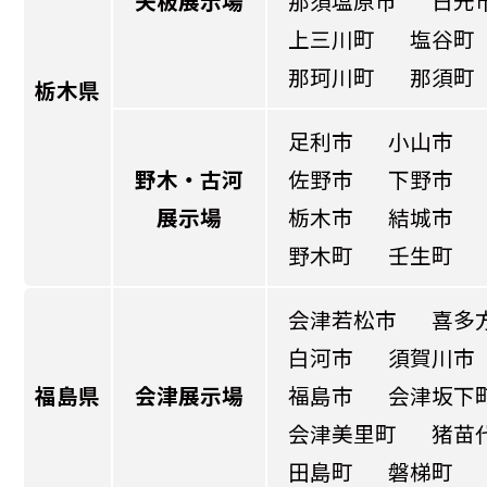
矢板展示場
那須塩原市
日光
上三川町
塩谷町
那珂川町
那須町
栃木県
足利市
小山市
野木・古河
佐野市
下野市
展示場
栃木市
結城市
野木町
壬生町
会津若松市
喜多
白河市
須賀川市
福島県
会津展示場
福島市
会津坂下
会津美里町
猪苗
田島町
磐梯町