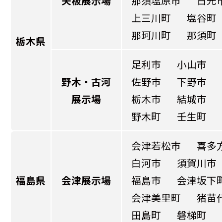
矢板展示場
那須塩原市
日光
上三川町
塩谷町
那珂川町
那須町
栃木県
足利市
小山市
野木・古河
佐野市
下野市
展示場
栃木市
結城市
野木町
壬生町
会津若松市
喜多
白河市
須賀川市
福島県
会津展示場
福島市
会津坂下
会津美里町
猪苗
田島町
磐梯町