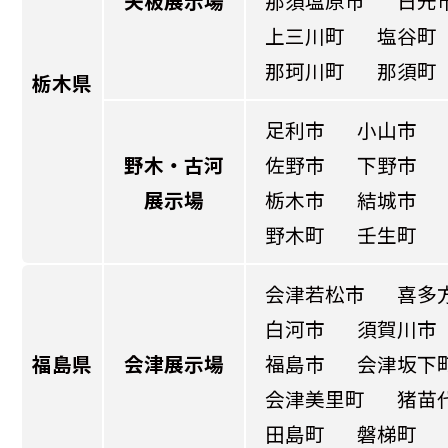
矢板展示場
那須塩原市
日光
上三川町
塩谷町
那珂川町
那須町
栃木県
足利市
小山市
野木・古河
佐野市
下野市
展示場
栃木市
結城市
野木町
壬生町
会津若松市
喜多
白河市
須賀川市
福島県
会津展示場
福島市
会津坂下
会津美里町
猪苗
田島町
磐梯町