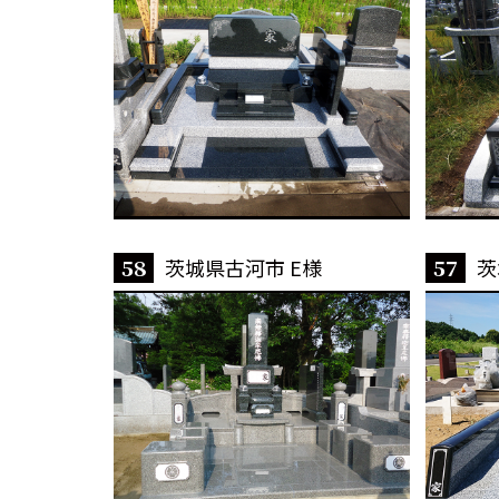
58
茨城県古河市 E様
57
茨