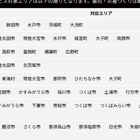
ビス対象エリアは以下の通りとなります。墓石・お墓づくりは
対応エリア
鉾田市
水戸市
茨城町
大洗町
陸太田市
常陸大宮市
水戸市
城里町
大子町
筑西市
高萩市
富岡町
楢葉町
広野町
陸太田市
北茨城市
東海村
常陸大宮市
那珂市
ひたちなか市
大子町
笠間市
かすみがうら市
桜川市
つくば市
土浦市
行方市
すみがうら市
下妻市
常総市
つくば市
つくばみらい市
鹿沼市
さくら市
那須烏山市
那須塩原市
日光市
矢板