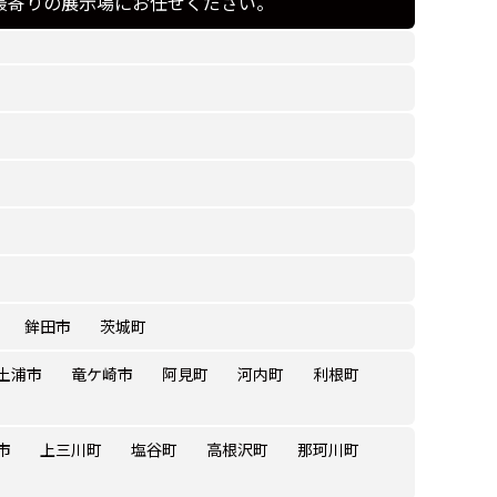
最寄りの展示場にお任せください。
鉾田市
茨城町
土浦市
竜ケ崎市
阿見町
河内町
利根町
市
上三川町
塩谷町
高根沢町
那珂川町