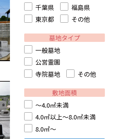
千葉県
福島県
東京都
その他
墓地タイプ
一般墓地
公営霊園
寺院墓地
その他
敷地面積
～4.0㎡未満
4.0㎡以上～8.0㎡未満
8.0㎡～