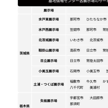
墓地情報センター各展示場のサー
展示場
水戸東展示場
那珂市
ひたちなか市
水戸西展示場
笠間市
那珂市
常
北茨城展示場
いわき市
北茨城市
鞍掛山展示場
高萩市
日立市
常
茨城県
日立展示場
日立市
常陸太田市
小美玉展示場
石岡市
小美玉市
稲敷市
牛久市
か
土浦・つくば
展示場
八千代町
美浦村
宇都宮市
大田原市
矢板展示場
那須町
栃木県