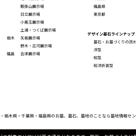
鞍掛山展示場
福島県
日立展示場
東京都
小美玉展示場
土浦・つくば展示場
デザイン墓石ラインナップ
栃木
矢板展示場
墓石・お墓づくりの流
野木・古河展示場
洋型
福島
会津展示場
和型
和洋折衷型
・栃木県・千葉県・福島県のお墓、墓石、墓地のことなら墓地情報セン