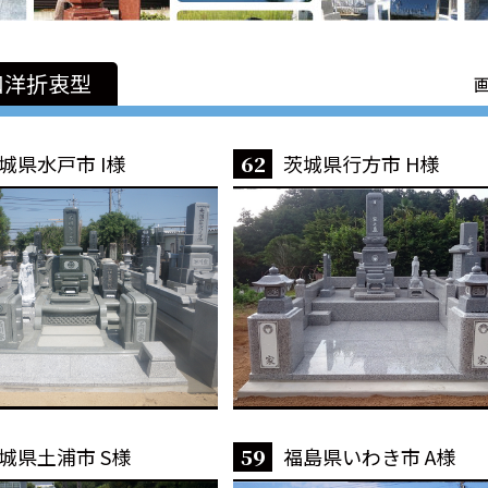
和洋折衷型
城県水戸市 I様
62
茨城県行方市 H様
城県土浦市 S様
59
福島県いわき市 A様