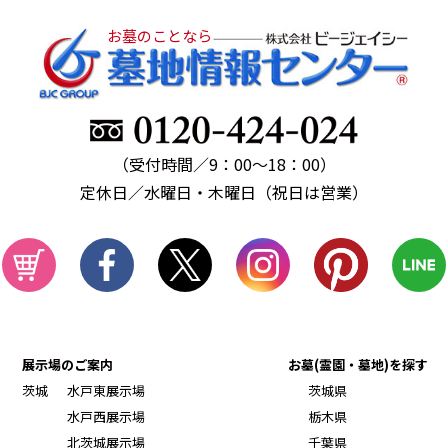
お墓のことなら
（受付時間／9：00～18：00）
定休日／水曜日・木曜日（祝日は営業）
展示場のご案内
お墓(霊園・墓地)を探す
茨城
水戸東展示場
茨城県
水戸西展示場
栃木県
北茨城展示場
千葉県